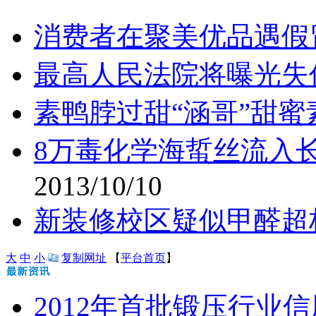
消费者在聚美优品遇假冒
最高人民法院将曝光失
素鸭脖过甜“涵哥”甜
8万毒化学海蜇丝流入
2013/10/10
新装修校区疑似甲醛超
大
中
小
复制网址
【
平台首页
】
2012年首批锻压行业信