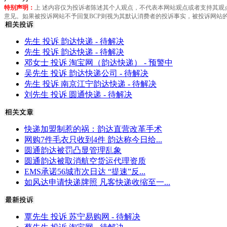
特别声明：
上 述内容仅为投诉者陈述其个人观点，不代表本网站观点或者支持其观
意见。如果被投诉网站不予回复BCP则视为其默认消费者的投诉事实，被投诉网站的
先生 投诉 韵达快递 - 待解决
先生 投诉 韵达快递 - 待解决
邓女士 投诉 淘宝网（韵达快递） - 预警中
吴先生 投诉 韵达快递公司 - 待解决
先生 投诉 南京江宁韵达快递 - 待解决
刘先生 投诉 圆通快递 - 待解决
快递加盟制惹的祸：韵达直营改革手术
网购7件毛衣只收到4件 韵达称今日给...
圆通韵达被罚凸显管理乱象
圆通韵达被取消航空货运代理资质
EMS承诺56城市次日达 “提速”反...
如风达申请快递牌照 凡客快递收缩至一...
覃先生 投诉 苏宁易购网 - 待解决