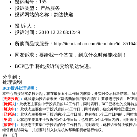
投诉编号：
155
投诉类型：
产品服务
投诉网站的名称：
韵达快递
投 诉 人：
投诉时间：
2010-12-22 03:12:49
所购商品或服务：
http://item.taobao.com/item.htm?id=8516
网友诉求：
要给我一个答复，到底什么时候能收到！
BCP已于 将此投诉转交给韵达快递。
分享到：
处理说明
BCP投诉处理说明：
本中心自接到实名投诉起，将在最多五个工作日内解决，并实时公示解决结果。 解
[
无效投诉
]：
此状态为投诉者未按《网络购物信用投诉须知》要求进行投诉，BCP
[
待解决
]：
此状态主要集中于投诉后的1-2工作日，同时表明，BCP已将您的投诉
[
解决中
]：
此状态主要集中于投诉后的2-5工作日，同时表明，被投诉网站已通过B
[
已解决
]：
此状态主要集中于投诉的5个工作日后，也有在1-5个工作日内的，同时
[
争议
]：
此状态主要集中于投诉的5个工作日后，也有在1-5个工作日内的，同时表
[
预警中
]：
此状态主要集中于投诉的5个工作日后，同时表明，此投诉未解决或投诉者
续督促被诉网站，并必要时引入执法机构帮助消费者进行维权。
声 明