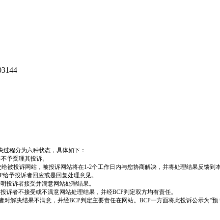
403144
决过程分为六种状态，具体如下：
将不予受理其投诉。
转交给被投诉网站，被投诉网站将在1-2个工作日内与您协商解决，并将处理结果反馈到
CP给予投诉者回应或是回复处理意见。
表明投诉者接受并满意网站处理结果。
明投诉者不接受或不满意网站处理结果，并经BCP判定双方均有责任。
对解决结果不满意，并经BCP判定主要责任在网站。BCP一方面将此投诉公示为“预