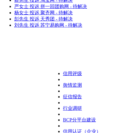
蔡先生 投诉 淘宝网 - 待解决
严女士 投诉 拼一回团购网 - 待解决
杨女士 投诉 聚齐网 - 待解决
彭先生 投诉 天秀团 - 待解决
刘先生 投诉 苏宁易购网 - 待解决
中国商务信用平台
（BCP）处理投诉是完全
免费的，请各位网友谨记
不可相信因要解决投诉而
给任何陌生人汇款。
信用评级
舆情监测
征信报告
行业调研
BCP分平台建设
信用认证（企业）