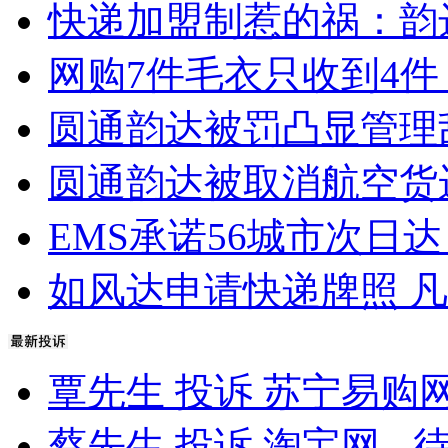
快递加盟制惹的祸：韵
网购7件毛衣只收到4件 
圆通韵达被罚凸显管理
圆通韵达被取消航空货
EMS承诺56城市次日达 “
如风达申请快递牌照 凡
覃先生 投诉 苏宁易购网
蔡先生 投诉 淘宝网 - 