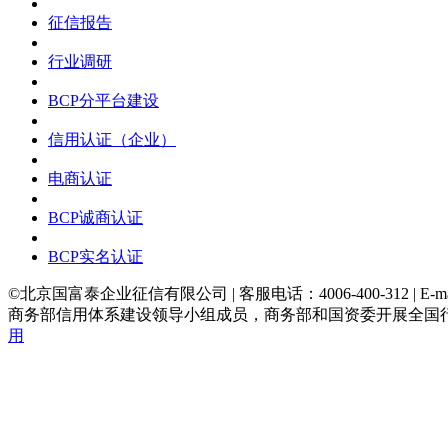
征信报告
行业调研
BCP分平台建设
信用认证（企业）
电商认证
BCP诚商认证
BCP实名认证
©北京国富泰企业征信有限公司 | 客服电话：4006-400-312 | E-ma
商务部信用体系建设领导小组成员，商务部和国资委开展全国
用