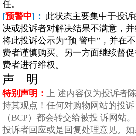
任。
[
预警中
]：
此状态主要集中于投诉
决或投诉者对解决结果不满意，并经
将此投诉公示为“预 警中”，并在
费者谨慎购买。另一方面继续督促
费者进行维权。
声 明
特别声明：
上 述内容仅为投诉者
持其观点！任何对购物网站的投诉
（BCP）都会转交给被投 诉网站
投诉者回应或是回复处理意见。如