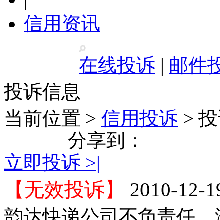
信用资讯
在线投诉
|
邮件
投诉信息
当前位置 >
信用投诉
> 
分享到：
立即投诉 >|
【无效投诉】
2010-1
韵达快递公司不负责任，