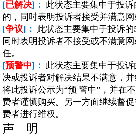
[
已解决
]：
此状态主要集中于投诉的
的，同时表明投诉者接受并满意网
[
争议
]：
此状态主要集中于投诉的5
同时表明投诉者不接受或不满意网
任。
[
预警中
]：
此状态主要集中于投诉
决或投诉者对解决结果不满意，并经
将此投诉公示为“预 警中”，并在
费者谨慎购买。另一方面继续督促
费者进行维权。
声 明