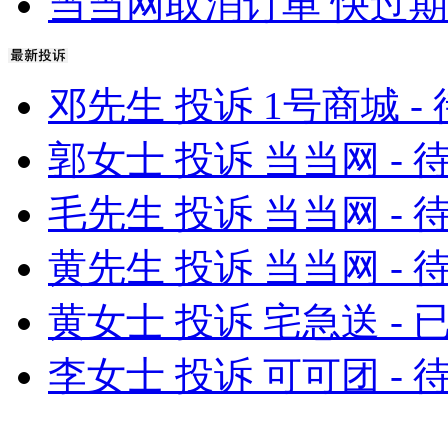
当当网取消订单 快过
邓先生 投诉 1号商城 -
郭女士 投诉 当当网 - 
毛先生 投诉 当当网 - 
黄先生 投诉 当当网 - 
黄女士 投诉 宅急送 - 
李女士 投诉 可可团 - 