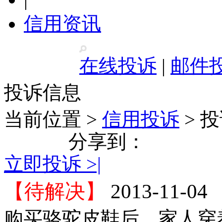
信用资讯
在线投诉
|
邮件
投诉信息
当前位置 >
信用投诉
> 
分享到：
立即投诉 >|
【待解决】
2013-11-
购买骆驼皮鞋后，家人穿